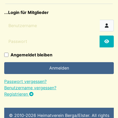
sep2
...Login für Mitglieder
Benutzername
Passwort
Passw
Angemeldet bleiben
Anmelden
Passwort vergessen?
Benutzername vergessen?
Registrieren
© 2010-2026 Heimatverein Berga/Elster. All rights