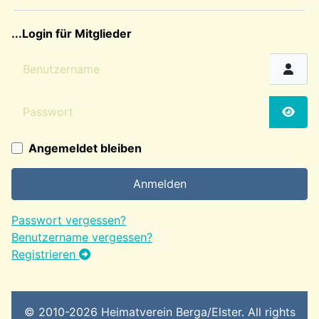
sep2
...Login für Mitglieder
Benutzername
Passwort
Passw
Angemeldet bleiben
Anmelden
Passwort vergessen?
Benutzername vergessen?
Registrieren
© 2010-2026 Heimatverein Berga/Elster. All rights