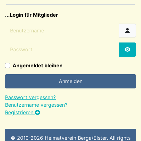
sep2
...Login für Mitglieder
Benutzername
Passwort
Passw
Angemeldet bleiben
Anmelden
Passwort vergessen?
Benutzername vergessen?
Registrieren
© 2010-2026 Heimatverein Berga/Elster. All rights