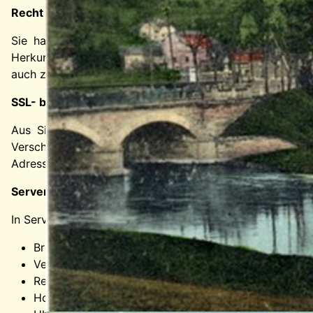
Recht auf Auskunft, Berichtigung, Sperrung, Löschung
Sie haben jederzeit im Rahmen der geltenden gesetzl
Herkunft der Daten, deren Empfänger und den Zweck der
auch zu weiteren Fragen zum Thema personenbezogene Da
SSL- bzw. TLS-Verschlüsselung
Aus Sicherheitsgründen und zum Schutz der Übertragun
Verschlüsselung. Damit sind Daten, die Sie über diese 
Adresszeile Ihres Browsers und am Schloss-Symbol in de
Server-Log-Dateien
In Server-Log-Dateien speichern wir automatisch Informat
Browsertyp und Browserversion
Verwendetes Betriebssystem
Referrer URL
Hostname des zugreifenden Rechners