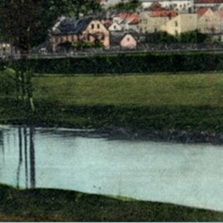
ichen Bestimmungen das Recht auf unentgeltliche Ausku
 Datenverarbeitung und ggf. ein Recht auf Berichtigung, 
ten können Sie sich jederzeit über die im Impressum auf
g vertraulicher Inhalte, die Sie an uns als Seitenbetr
Website übermitteln, für Dritte nicht mitlesbar. Sie erk
r Browserzeile.
ionen, die Ihr Browser automatisch an uns übermittelt. Die