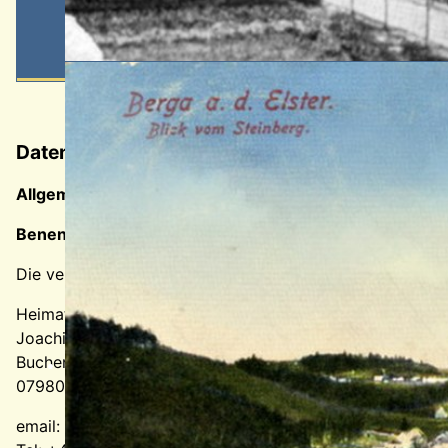
Datenschutzerklärung
Allgemeiner Hinweis und Pflichtinformationen
Benennung der verantwortlichen Stelle
Die verantwortliche Stelle für die Datenverarbeitung auf 
Heimat- und Geschichtsverein Berga/Elster e.V.
Joachim Richter
Buchenwaldstr. 7
07980 Berga
email:
webmaster@heimatverein-berga-elster.de