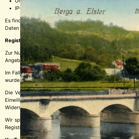
Uhrzeit der Serveranfrage
IP-Adresse
Es findet keine Zusammenführung dieser Daten mit andere
Daten zur Erfüllung eines Vertrags oder vorvertragliche
Registrierung auf dieser Website
Zur Nutzung bestimmter Funktionen können Sie sich auf 
Angebotes oder Dienstes. Bei der Registrierung abgefrag
Im Falle wichtiger Änderungen, etwa aus technischen Grü
wurde.
Die Verarbeitung der bei der Registrierung eingegebenen
Einwilligung ist jederzeit möglich. Für den Widerruf g
Widerruf unberührt.
Wir speichern die bei der Registrierung erfassten Daten
Registrierung aufheben. Gesetzliche Aufbewahrungsfriste