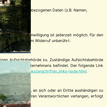
eitung von personenbezogenen Daten (z.B. Namen,
eits erteilten Einwilligung ist jederzeit möglich. Für den
beitung bleibt vom Widerruf unberührt.
digen Aufsichtsbehörde zu. Zuständige Aufsichtsbehörde
 Sitz unseres Unternehmens befindet. Der folgende Link
k/Anschriften_Links/anschriften_links-node.html
.
isiert verarbeiten, an sich oder an Dritte aushändigen zu
en an einen anderen Verantwortlichen verlangen, erfolgt