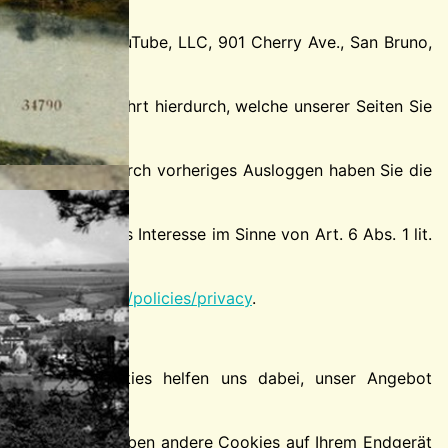
rtals ist die YouTube, LLC, 901 Cherry Ave., San Bruno,
lt. YouTube erfährt hierdurch, welche unserer Seiten Sie
ingeloggt sein. Durch vorheriges Ausloggen haben Sie die
in berechtigtes Interesse im Sinne von Art. 6 Abs. 1 lit.
oogle.de/intl/de/policies/privacy
.
speichert. Cookies helfen uns dabei, unser Angebot
ht. Hingegen bleiben andere Cookies auf Ihrem Endgerät