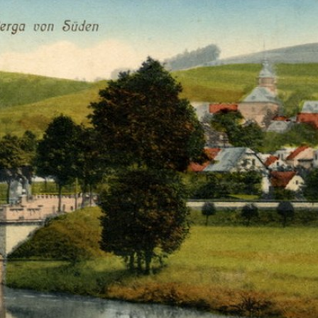
n Datenquellen statt. Grundlage der Datenverarbeitung bil
r Maßnahmen gestattet.
unserer Website registrieren. Die übermittelten Daten dien
te Pflichtangaben sind vollständig anzugeben. Andernfalls 
nden, informieren wir Sie per E-Mail. Die E-Mail wird an di
 Daten erfolgt auf Grundlage Ihrer Einwilligung (Art. 6 Ab
enügt eine formlose Mitteilung per E-Mail. Die Rechtmäßig
 während des Zeitraums, den Sie auf unserer Website registr
n bleiben unberührt.