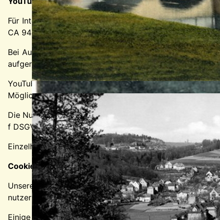
YouTube
Für Integration und Darstellung von Videoinhalten nutz
CA 94066, USA.
Bei Aufruf einer Seite mit integriertem YouTube-Plugin 
aufgerufen haben.
YouTube kann Ihr Surfverhalten direkt Ihrem persönliche
Möglichkeit, dies zu unterbinden.
Die Nutzung von YouTube erfolgt im Interesse einer anspr
f DSGVO dar.
Einzelheiten zum Umgang mit Nutzerdaten finden Sie in
Cookies
Unsere Website verwendet Cookies. Das sind kleine
nutzerfreundlicher, effektiver und sicherer zu machen.
Einige Cookies sind “Session-Cookies.” Solche Cookies 