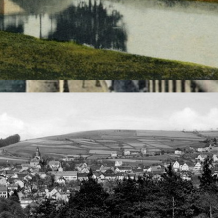
t unsere Website Plugins von YouTube. Anbieter des Videopo
wird eine Verbindung zu den Servern von YouTube hergestel
n Profil zuzuordnen, sollten Sie in Ihrem YouTube Konto e
echenden Darstellung unserer Online-Angebote. Dies stellt e
 der Datenschutzerklärung von YouTube unter:
https://www.g
 Textdateien, die Ihr Webbrowser auf Ihrem Endgerät 
werden nach Ende Ihrer Browser-Sitzung von selbst gelösc