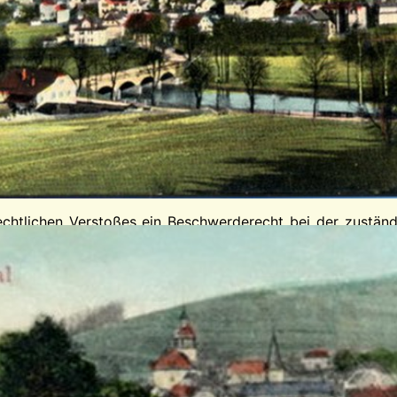
einsam mit anderen über die Zwecke und Mittel der Verarb
gänge der Datenverarbeitung möglich. Ein Widerruf Ihrer ber
e Rechtmäßigkeit der bis zum Widerruf erfolgten Datenverar
behörde
rechtlichen Verstoßes ein Beschwerderecht bei der zustän
datenschutzbeauftragte des Bundeslandes, in dem sich der
en Kontaktdaten bereit:
https://www.bfdi.bund.de/DE/Infothe
hrer Einwilligung oder in Erfüllung eines Vertrags automat
esbaren Format. Sofern Sie die direkte Übertragung der Dat