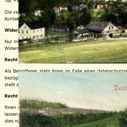
Tel: +49 36623 164972
Die verantwortliche Stelle entscheidet allein oder gem
Kontaktdaten o. ä.).
Widerruf Ihrer Einwilligung zur Datenverarbeitung
Nur mit Ihrer ausdrücklichen Einwilligung sind einige Vor
Widerruf genügt eine formlose Mitteilung per E-Mail. Di
Recht auf Beschwerde bei der zuständigen Aufsichts
Als Betroffener steht Ihnen im Falle eines datenschutz
bezüglich datenschutzrechtlicher Fragen ist der Landes
stellt eine Liste der Datenschutzbeauftragten sowie der
Recht auf Datenübertragbarkeit
Ihnen steht das Recht zu, Daten, die wir auf Grundlage I
lassen. Die Bereitstellung erfolgt in einem maschinenl
dies nur, soweit es technisch machbar ist.