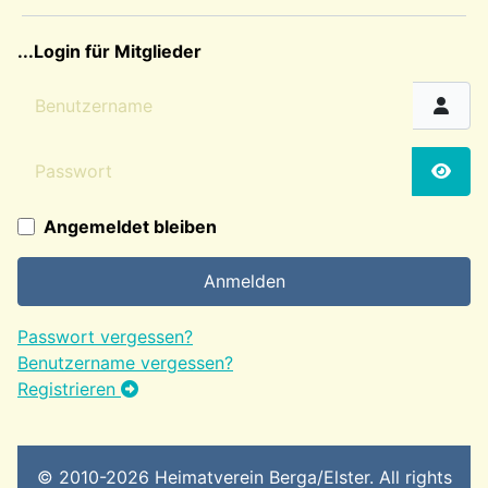
sep2
...Login für Mitglieder
Benutzername
Passwort
Passw
Angemeldet bleiben
Anmelden
Passwort vergessen?
Benutzername vergessen?
Registrieren
© 2010-2026 Heimatverein Berga/Elster. All rights