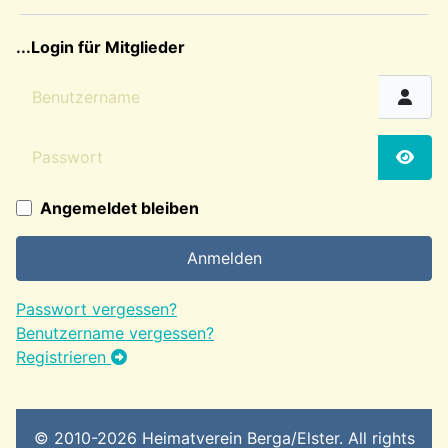
sep2
...Login für Mitglieder
Benutzername
Passwort
Passw
Angemeldet bleiben
Anmelden
Passwort vergessen?
Benutzername vergessen?
Registrieren
© 2010-2026 Heimatverein Berga/Elster. All rights