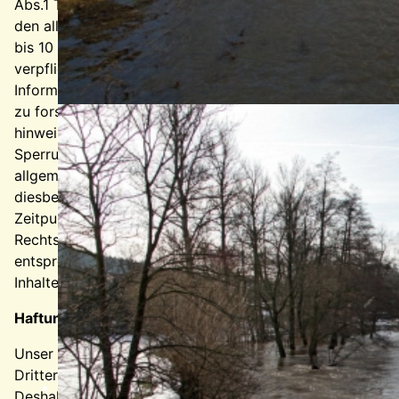
Abs.1 TMG für eigene Inhalte auf diesen Seiten nach
den allgemeinen Gesetzen verantwortlich. Nach §§ 8
bis 10 TMG sind wir als Diensteanbieter jedoch nicht
verpflichtet, übermittelte oder gespeicherte fremde
Informationen zu überwachen oder nach Umständen
zu forschen, die auf eine rechtswidrige Tätigkeit
hinweisen. Verpflichtungen zur Entfernung oder
Sperrung der Nutzung von Informationen nach den
allgemeinen Gesetzen bleiben hiervon unberührt. Eine
diesbezügliche Haftung ist jedoch erst ab dem
Zeitpunkt der Kenntnis einer konkreten
Rechtsverletzung möglich. Bei Bekanntwerden von
entsprechenden Rechtsverletzungen werden wir diese
Inhalte umgehend entfernen.
Haftung für Links
Unser Angebot enthält Links zu externen Webseiten
Dritter, auf deren Inhalte wir keinen Einfluss haben.
Deshalb können wir für diese fremden Inhalte auch