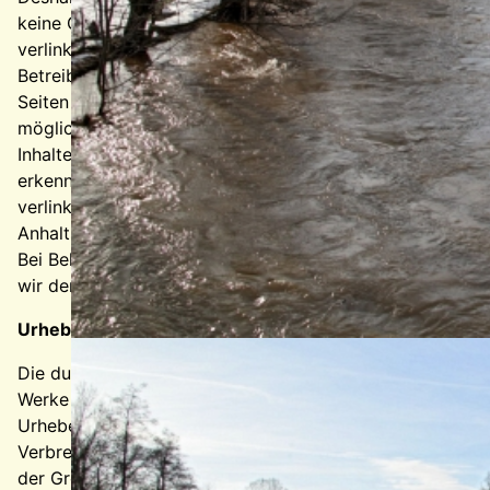
keine Gewähr übernehmen. Für die Inhalte der
verlinkten Seiten ist stets der jeweilige Anbieter oder
Betreiber der Seiten verantwortlich. Die verlinkten
Seiten wurden zum Zeitpunkt der Verlinkung auf
mögliche Rechtsverstöße überprüft. Rechtswidrige
Inhalte waren zum Zeitpunkt der Verlinkung nicht
erkennbar. Eine permanente inhaltliche Kontrolle der
verlinkten Seiten ist jedoch ohne konkrete
Anhaltspunkte einer Rechtsverletzung nicht zumutbar.
Bei Bekanntwerden von Rechtsverletzungen werden
wir derartige Links umgehend entfernen.
Urheberrecht
Die durch die Seitenbetreiber erstellten Inhalte und
Werke auf diesen Seiten unterliegen dem deutschen
Urheberrecht. Die Vervielfältigung, Bearbeitung,
Verbreitung und jede Art der Verwertung außerhalb
der Grenzen des Urheberrechtes bedürfen der