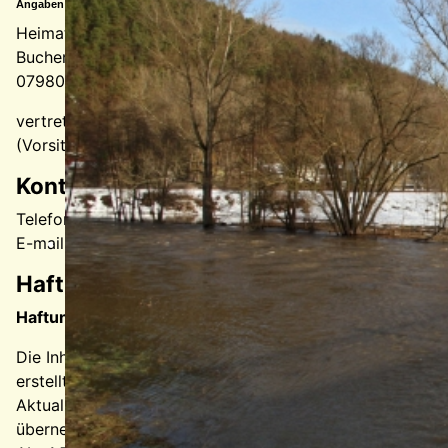
Angaben gemäß § 5 TMG:
Heimat- und Geschichtsverein Berga/Elster e. V.
Buchenwaldstraße 7
07980 Berga-Wünschendorf
vertretungsberechtigter Vorstand: Sabine Richter
(Vorsitzende)
Kontakt:
Telefon: +49 36623 164972
E-mail:
webmaster@heimatverein-berga-elster.de
Haftungsausschluss:
Haftung für Inhalte
Die Inhalte unserer Seiten wurden mit größter Sorgfalt
erstellt. Für die Richtigkeit, Vollständigkeit und
Aktualität der Inhalte können wir jedoch keine Gewähr
übernehmen. Als Diensteanbieter sind wir gemäß § 7