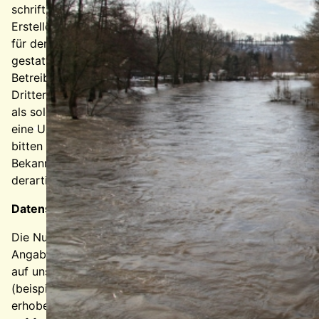
schriftlichen Zustimmung des jeweiligen Autors bzw.
Erstellers. Downloads und Kopien dieser Seite sind nur
für den privaten, nicht kommerziellen Gebrauch
gestattet. Soweit die Inhalte auf dieser Seite nicht vom
Betreiber erstellt wurden, werden die Urheberrechte
Dritter beachtet. Insbesondere werden Inhalte Dritter
als solche gekennzeichnet. Sollten Sie trotzdem auf
eine Urheberrechtsverletzung aufmerksam werden,
bitten wir um einen entsprechenden Hinweis. Bei
Bekanntwerden von Rechtsverletzungen werden wir
derartige Inhalte umgehend entfernen.
Datenschutz
Die Nutzung unserer Webseite ist in der Regel ohne
Angabe personenbezogener Daten möglich. Soweit
auf unseren Seiten personenbezogene Daten
(beispielsweise Name, Anschrift oder eMail-Adressen)
erhoben werden, erfolgt dies, soweit möglich, stets