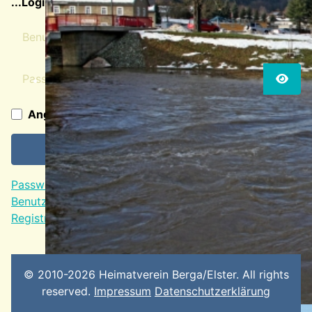
...Login für Mitglieder
Benutzername
Passwort
Passw
Angemeldet bleiben
Anmelden
Passwort vergessen?
Benutzername vergessen?
Registrieren
© 2010-2026 Heimatverein Berga/Elster. All rights
reserved.
Impressum
Datenschutzerklärung