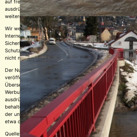
auf freiwilliger Basis. Diese Daten werden ohne Ihre
ausdrückliche Zustimmung nicht an Dritte
weitergegeben.
Wir weisen darauf hin, dass die Datenübertragung im
Internet (z.B. bei der Kommunikation per E-Mail)
Sicherheitslücken aufweisen kann. Ein lückenloser
Schutz der Daten vor dem Zugriff durch Dritte ist
nicht möglich.
Der Nutzung von im Rahmen der Impressumspflicht
veröffentlichten Kontaktdaten durch Dritte zur
Übersendung von nicht ausdrücklich angeforderter
Werbung und Informationsmaterialien wird hiermit
ausdrücklich widersprochen. Die Betreiber der Seiten
behalten sich ausdrücklich rechtliche Schritte im Falle
der unverlangten Zusendung von Werbeinformationen,
etwa durch Spam-Mails, vor.
Quelle:
Disclaimer
von eRecht24, dem Portal zum