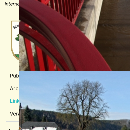
Internetrecht von
Rechtsanwalt
Sören Siebert.
Wappen-a
sep1
Publikationen
Arbeitspläne
Links
Veranstaltungen
sep2