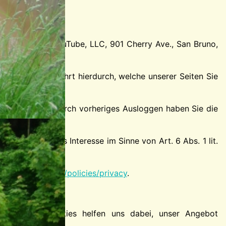
rtals ist die YouTube, LLC, 901 Cherry Ave., San Bruno,
lt. YouTube erfährt hierdurch, welche unserer Seiten Sie
ingeloggt sein. Durch vorheriges Ausloggen haben Sie die
in berechtigtes Interesse im Sinne von Art. 6 Abs. 1 lit.
oogle.de/intl/de/policies/privacy
.
speichert. Cookies helfen uns dabei, unser Angebot