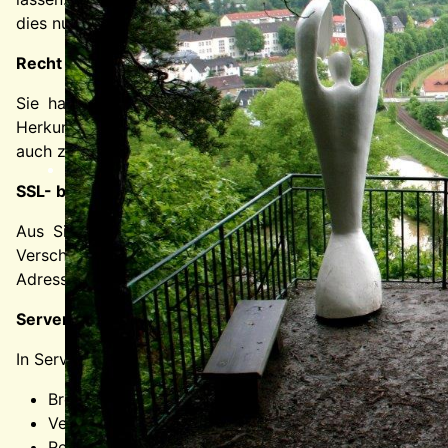
dies nur, soweit es technisch machbar ist.
Recht auf Auskunft, Berichtigung, Sperrung, Löschung
Sie haben jederzeit im Rahmen der geltenden gesetzl
Herkunft der Daten, deren Empfänger und den Zweck der
auch zu weiteren Fragen zum Thema personenbezogene Da
SSL- bzw. TLS-Verschlüsselung
Aus Sicherheitsgründen und zum Schutz der Übertragun
Verschlüsselung. Damit sind Daten, die Sie über diese 
Adresszeile Ihres Browsers und am Schloss-Symbol in de
Server-Log-Dateien
In Server-Log-Dateien speichern wir automatisch Informat
Browsertyp und Browserversion
Verwendetes Betriebssystem
Referrer URL