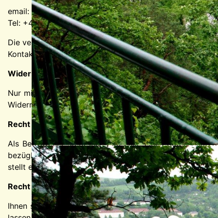
email:
webmaster@heimatverein-berga-elster.de
Tel: +49 36623 164972
Die verantwortliche Stelle entscheidet allein oder gem
Kontaktdaten o. ä.).
Widerruf Ihrer Einwilligung zur Datenverarbeitung
Nur mit Ihrer ausdrücklichen Einwilligung sind einige Vor
Widerruf genügt eine formlose Mitteilung per E-Mail. Di
Recht auf Beschwerde bei der zuständigen Aufsichts
Als Betroffener steht Ihnen im Falle eines datenschutz
bezüglich datenschutzrechtlicher Fragen ist der Landes
stellt eine Liste der Datenschutzbeauftragten sowie der
Recht auf Datenübertragbarkeit
Ihnen steht das Recht zu, Daten, die wir auf Grundlage I
lassen. Die Bereitstellung erfolgt in einem maschinenl