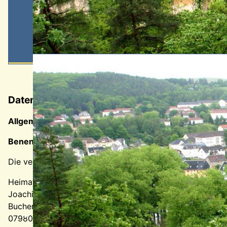
Datenschutzerklärung
Allgemeiner Hinweis und Pflichtinformationen
Benennung der verantwortlichen Stelle
Die verantwortliche Stelle für die Datenverarbeitung auf 
Heimat- und Geschichtsverein Berga/Elster e.V.
Joachim Richter
Buchenwaldstr. 7
07980 Berga