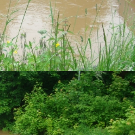
n bleiben unberührt.
t unsere Website Plugins von YouTube. Anbieter des Videopo
wird eine Verbindung zu den Servern von YouTube hergestel
n Profil zuzuordnen, sollten Sie in Ihrem YouTube Konto e
echenden Darstellung unserer Online-Angebote. Dies stellt e
 der Datenschutzerklärung von YouTube unter:
https://www.g
 Textdateien, die Ihr Webbrowser auf Ihrem Endgerät 