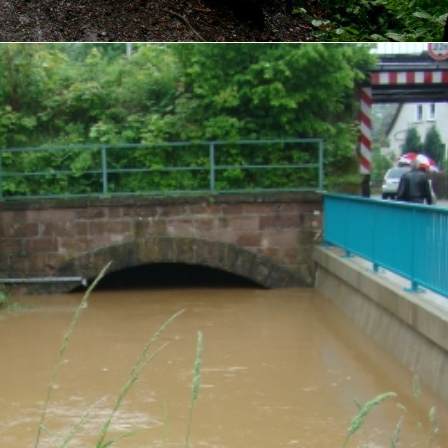
n Datenquellen statt. Grundlage der Datenverarbeitung bil
r Maßnahmen gestattet.
unserer Website registrieren. Die übermittelten Daten dien
te Pflichtangaben sind vollständig anzugeben. Andernfalls 
nden, informieren wir Sie per E-Mail. Die E-Mail wird an di
 Daten erfolgt auf Grundlage Ihrer Einwilligung (Art. 6 Ab
enügt eine formlose Mitteilung per E-Mail. Die Rechtmäßig
 während des Zeitraums, den Sie auf unserer Website registr