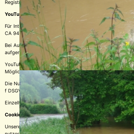
Registrierung aufheben. Gesetzliche Aufbewahrungsfriste
YouTube
Für Integration und Darstellung von Videoinhalten nutz
CA 94066, USA.
Bei Aufruf einer Seite mit integriertem YouTube-Plugin 
aufgerufen haben.
YouTube kann Ihr Surfverhalten direkt Ihrem persönliche
Möglichkeit, dies zu unterbinden.
Die Nutzung von YouTube erfolgt im Interesse einer anspr
f DSGVO dar.
Einzelheiten zum Umgang mit Nutzerdaten finden Sie in
Cookies
Unsere Website verwendet Cookies. Das sind kleine
nutzerfreundlicher, effektiver und sicherer zu machen.