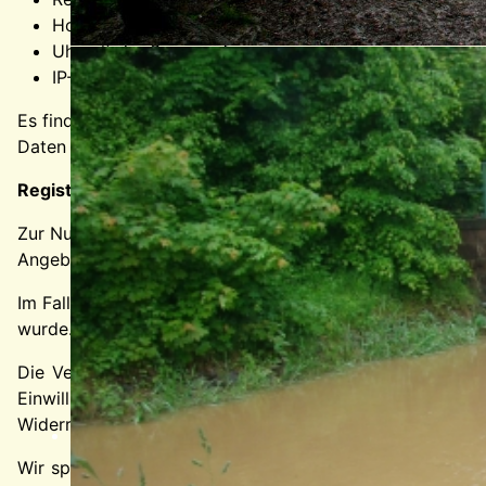
Hostname des zugreifenden Rechners
Uhrzeit der Serveranfrage
IP-Adresse
Es findet keine Zusammenführung dieser Daten mit andere
Daten zur Erfüllung eines Vertrags oder vorvertragliche
Registrierung auf dieser Website
Zur Nutzung bestimmter Funktionen können Sie sich auf 
Angebotes oder Dienstes. Bei der Registrierung abgefrag
Im Falle wichtiger Änderungen, etwa aus technischen Grü
wurde.
Die Verarbeitung der bei der Registrierung eingegebenen
Einwilligung ist jederzeit möglich. Für den Widerruf g
Widerruf unberührt.
Wir speichern die bei der Registrierung erfassten Daten