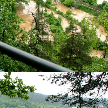
einsam mit anderen über die Zwecke und Mittel der Verarb
gänge der Datenverarbeitung möglich. Ein Widerruf Ihrer ber
e Rechtmäßigkeit der bis zum Widerruf erfolgten Datenverar
behörde
rechtlichen Verstoßes ein Beschwerderecht bei der zustän
datenschutzbeauftragte des Bundeslandes, in dem sich der
en Kontaktdaten bereit:
https://www.bfdi.bund.de/DE/Infothe
hrer Einwilligung oder in Erfüllung eines Vertrags automat
esbaren Format. Sofern Sie die direkte Übertragung der Dat