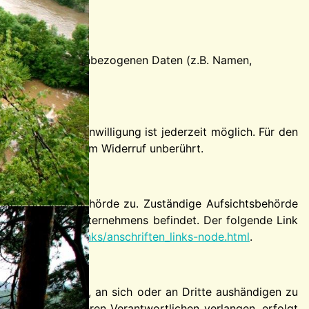
eitung von personenbezogenen Daten (z.B. Namen,
eits erteilten Einwilligung ist jederzeit möglich. Für den
beitung bleibt vom Widerruf unberührt.
digen Aufsichtsbehörde zu. Zuständige Aufsichtsbehörde
 Sitz unseres Unternehmens befindet. Der folgende Link
k/Anschriften_Links/anschriften_links-node.html
.
isiert verarbeiten, an sich oder an Dritte aushändigen zu
en an einen anderen Verantwortlichen verlangen, erfolgt