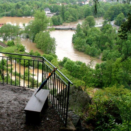
ichen Bestimmungen das Recht auf unentgeltliche Ausku
 Datenverarbeitung und ggf. ein Recht auf Berichtigung, 
ten können Sie sich jederzeit über die im Impressum auf
g vertraulicher Inhalte, die Sie an uns als Seitenbetr
Website übermitteln, für Dritte nicht mitlesbar. Sie erk
r Browserzeile.
ionen, die Ihr Browser automatisch an uns übermittelt. Die