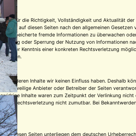
stellt. Für die Richtigkeit, Vollständigkeit und Aktualität 
 Inhalte auf diesen Seiten nach den allgemeinen Gesetzen v
 oder gespeicherte fremde Informationen zu überwachen ode
Entfernung oder Sperrung der Nutzung von Informationen na
tpunkt der Kenntnis einer konkreten Rechtsverletzung mögl
ntfernen.
r, auf deren Inhalte wir keinen Einfluss haben. Deshalb kö
ts der jeweilige Anbieter oder Betreiber der Seiten verantwo
widrige Inhalte waren zum Zeitpunkt der Verlinkung nicht e
e einer Rechtsverletzung nicht zumutbar. Bei Bekanntwerde
ke auf diesen Seiten unterliegen dem deutschen Urheberrecht