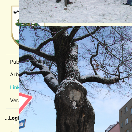
Wappen-a
sep1
Publikationen
Arbeitspläne
Links
Veranstaltungen
sep2
...Login für Mitglieder
Benutzername