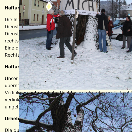
Haftung für Inhalte
Die Inhalte unserer Seiten wurden mit größter Sorgfalt er
Diensteanbieter sind wir gemäß § 7 Abs.1 TMG für eigene
Diensteanbieter jedoch nicht verpflichtet, übermittelte
rechtswidrige Tätigkeit hinweisen. Verpflichtungen zur 
Eine diesbezügliche Haftung ist jedoch erst ab dem Zei
Rechtsverletzungen werden wir diese Inhalte umgehend e
Haftung für Links
Unser Angebot enthält Links zu externen Webseiten Dritte
übernehmen. Für die Inhalte der verlinkten Seiten ist ste
Verlinkung auf mögliche Rechtsverstöße überprüft. Rechts
verlinkten Seiten ist jedoch ohne konkrete Anhaltspunkt
umgehend entfernen.
Urheberrecht
Die durch die Seitenbetreiber erstellten Inhalte und Wer