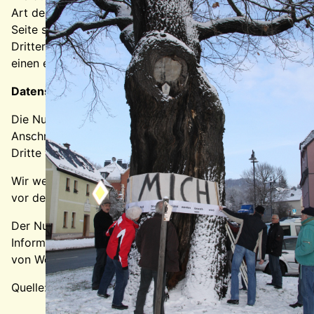
Art der Verwertung außerhalb der Grenzen des Urheberre
Seite sind nur für den privaten, nicht kommerziellen Gebr
Dritter beachtet. Insbesondere werden Inhalte Dritter a
einen entsprechenden Hinweis. Bei Bekanntwerden von R
Datenschutz
Die Nutzung unserer Webseite ist in der Regel ohne An
Anschrift oder eMail-Adressen) erhoben werden, erfolgt d
Dritte weitergegeben.
Wir weisen darauf hin, dass die Datenübertragung im Int
vor dem Zugriff durch Dritte ist nicht möglich.
Der Nutzung von im Rahmen der Impressumspflicht veröf
Informationsmaterialien wird hiermit ausdrücklich widers
von Werbeinformationen, etwa durch Spam-Mails, vor.
Quelle:
Disclaimer
von eRecht24, dem Portal zum Interne