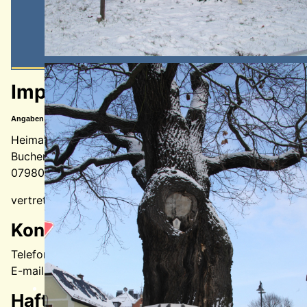
Impressum
Angaben gemäß § 5 TMG:
Heimat- und Geschichtsverein Berga/Elster e. V.
Buchenwaldstraße 7
07980 Berga-Wünschendorf
vertretungsberechtigter Vorstand: Sabine Richter (Vorsi
Kontakt:
Telefon: +49 36623 164972
E-mail:
webmaster@heimatverein-berga-elster.de
Haftungsausschluss: