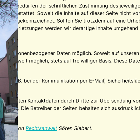
chtes bedürfen der schriftlichen Zustimmung des jeweilige
auch gestattet. Soweit die Inhalte auf dieser Seite nicht v
ls solche gekennzeichnet. Sollten Sie trotzdem auf eine Ur
echtsverletzungen werden wir derartige Inhalte umgehend 
gabe personenbezogener Daten möglich. Soweit auf unsere
ies, soweit möglich, stets auf freiwilliger Basis. Diese D
ernet (z.B. bei der Kommunikation per E-Mail) Sicherheitsl
fentlichten Kontaktdaten durch Dritte zur Übersendung vo
prochen. Die Betreiber der Seiten behalten sich ausdrücklic
trecht von
Rechtsanwalt
Sören Siebert.