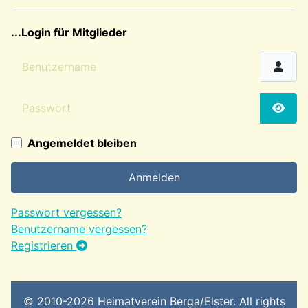
sep2
...Login für Mitglieder
Benutzername
Passwort
Passw
Angemeldet bleiben
Anmelden
Passwort vergessen?
Benutzername vergessen?
Registrieren
© 2010-2026 Heimatverein Berga/Elster. All rights