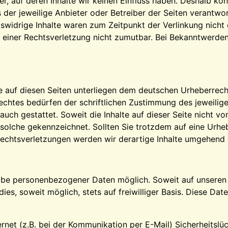
r, auf deren Inhalte wir keinen Einfluss haben. Deshalb kö
ts der jeweilige Anbieter oder Betreiber der Seiten verantwo
widrige Inhalte waren zum Zeitpunkt der Verlinkung nicht e
e einer Rechtsverletzung nicht zumutbar. Bei Bekanntwerde
ke auf diesen Seiten unterliegen dem deutschen Urheberrecht
chtes bedürfen der schriftlichen Zustimmung des jeweilige
auch gestattet. Soweit die Inhalte auf dieser Seite nicht v
ls solche gekennzeichnet. Sollten Sie trotzdem auf eine Ur
echtsverletzungen werden wir derartige Inhalte umgehend 
gabe personenbezogener Daten möglich. Soweit auf unsere
ies, soweit möglich, stets auf freiwilliger Basis. Diese D
ernet (z.B. bei der Kommunikation per E-Mail) Sicherheitsl