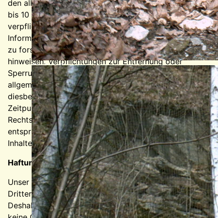
den allgemeinen Gesetzen verantwortlich. Nach §§ 8
bis 10 TMG sind wir als Diensteanbieter jedoch nicht
verpflichtet, übermittelte oder gespeicherte fremde
Informationen zu überwachen oder nach Umständen
zu forschen, die auf eine rechtswidrige Tätigkeit
hinweisen. Verpflichtungen zur Entfernung oder
Stollen 3
Sperrung der Nutzung von Informationen nach den
allgemeinen Gesetzen bleiben hiervon unberührt. Eine
diesbezügliche Haftung ist jedoch erst ab dem
Zeitpunkt der Kenntnis einer konkreten
Rechtsverletzung möglich. Bei Bekanntwerden von
entsprechenden Rechtsverletzungen werden wir diese
Inhalte umgehend entfernen.
Haftung für Links
Unser Angebot enthält Links zu externen Webseiten
Dritter, auf deren Inhalte wir keinen Einfluss haben.
Deshalb können wir für diese fremden Inhalte auch
keine Gewähr übernehmen. Für die Inhalte der