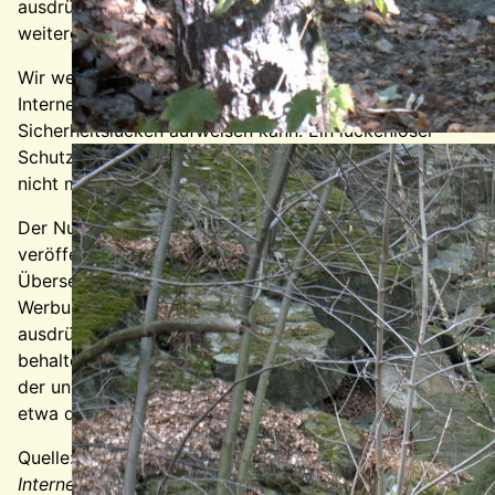
ausdrückliche Zustimmung nicht an Dritte
weitergegeben.
Wir weisen darauf hin, dass die Datenübertragung im
Internet (z.B. bei der Kommunikation per E-Mail)
Sicherheitslücken aufweisen kann. Ein lückenloser
Stollen 5
Schutz der Daten vor dem Zugriff durch Dritte ist
nicht möglich.
Der Nutzung von im Rahmen der Impressumspflicht
veröffentlichten Kontaktdaten durch Dritte zur
Übersendung von nicht ausdrücklich angeforderter
Werbung und Informationsmaterialien wird hiermit
ausdrücklich widersprochen. Die Betreiber der Seiten
behalten sich ausdrücklich rechtliche Schritte im Falle
der unverlangten Zusendung von Werbeinformationen,
etwa durch Spam-Mails, vor.
Quelle:
Disclaimer
von eRecht24, dem Portal zum
Internetrecht von
Rechtsanwalt
Sören Siebert.