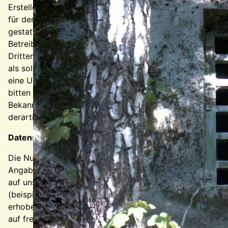
Erstellers. Downloads und Kopien dieser Seite sind nur
für den privaten, nicht kommerziellen Gebrauch
gestattet. Soweit die Inhalte auf dieser Seite nicht vom
Betreiber erstellt wurden, werden die Urheberrechte
Dritter beachtet. Insbesondere werden Inhalte Dritter
als solche gekennzeichnet. Sollten Sie trotzdem auf
eine Urheberrechtsverletzung aufmerksam werden,
bitten wir um einen entsprechenden Hinweis. Bei
Bekanntwerden von Rechtsverletzungen werden wir
derartige Inhalte umgehend entfernen.
Datenschutz
Die Nutzung unserer Webseite ist in der Regel ohne
Angabe personenbezogener Daten möglich. Soweit
auf unseren Seiten personenbezogene Daten
(beispielsweise Name, Anschrift oder eMail-Adressen)
erhoben werden, erfolgt dies, soweit möglich, stets
auf freiwilliger Basis. Diese Daten werden ohne Ihre