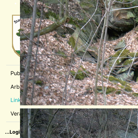
Wappen-a
sep1
Publikationen
Arbeitspläne
Links
Stollen 7
Veranstaltungen
sep2
...Login für Mitglieder