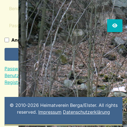
Benutzername
Passwort
Passw
Angemeldet bleiben
Anmelden
Passwort vergessen?
Benutzername vergessen?
Registrieren
© 2010-2026 Heimatverein Berga/Elster. All rights
reserved.
Impressum
Datenschutzerklärung