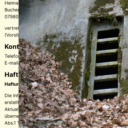
Heimat- und Geschichtsverein Berga/Elster e. V.
Buchenwaldstraße 7
07980 Berga-Wünschendorf
vertretungsberechtigter Vorstand: Sabine Richter
(Vorsitzende)
Kontakt:
Telefon: +49 36623 164972
E-mail:
webmaster@heimatverein-berga-elster.de
Haftungsausschluss:
Haftung für Inhalte
Die Inhalte unserer Seiten wurden mit größter Sorgfalt
erstellt. Für die Richtigkeit, Vollständigkeit und
Aktualität der Inhalte können wir jedoch keine Gewähr
übernehmen. Als Diensteanbieter sind wir gemäß § 7
Abs.1 TMG für eigene Inhalte auf diesen Seiten nach