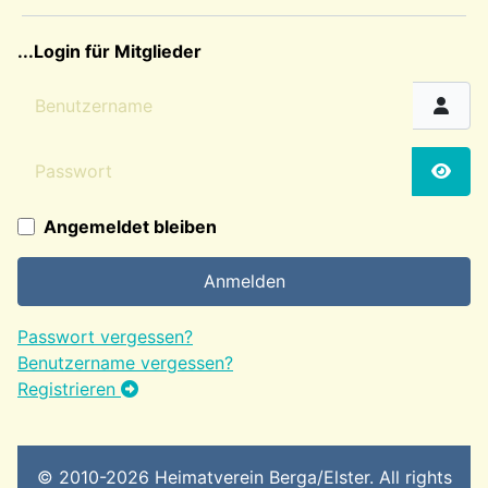
sep2
...Login für Mitglieder
Benutzername
Passwort
Passw
Angemeldet bleiben
Anmelden
Passwort vergessen?
Benutzername vergessen?
Registrieren
© 2010-2026 Heimatverein Berga/Elster. All rights