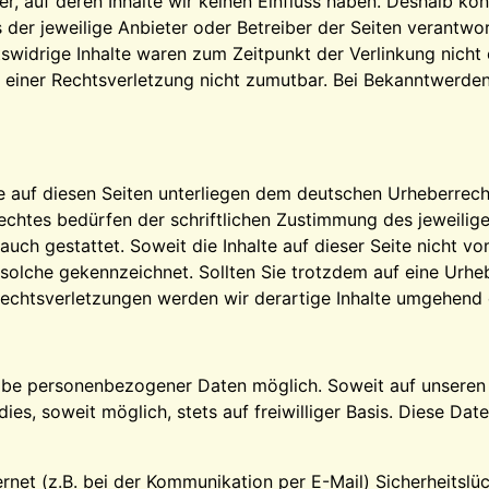
r, auf deren Inhalte wir keinen Einfluss haben. Deshalb kö
ts der jeweilige Anbieter oder Betreiber der Seiten verantwo
widrige Inhalte waren zum Zeitpunkt der Verlinkung nicht e
e einer Rechtsverletzung nicht zumutbar. Bei Bekanntwerde
ke auf diesen Seiten unterliegen dem deutschen Urheberrecht
chtes bedürfen der schriftlichen Zustimmung des jeweilige
auch gestattet. Soweit die Inhalte auf dieser Seite nicht v
ls solche gekennzeichnet. Sollten Sie trotzdem auf eine Ur
echtsverletzungen werden wir derartige Inhalte umgehend 
gabe personenbezogener Daten möglich. Soweit auf unsere
ies, soweit möglich, stets auf freiwilliger Basis. Diese D
ernet (z.B. bei der Kommunikation per E-Mail) Sicherheitsl