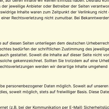
r, auf deren Inhalte wir keinen Einfluss haben. Deshalb kö
ts der jeweilige Anbieter oder Betreiber der Seiten verantwo
widrige Inhalte waren zum Zeitpunkt der Verlinkung nicht e
e einer Rechtsverletzung nicht zumutbar. Bei Bekanntwerde
ke auf diesen Seiten unterliegen dem deutschen Urheberrecht
chtes bedürfen der schriftlichen Zustimmung des jeweilige
auch gestattet. Soweit die Inhalte auf dieser Seite nicht v
ls solche gekennzeichnet. Sollten Sie trotzdem auf eine Ur
echtsverletzungen werden wir derartige Inhalte umgehend 
gabe personenbezogener Daten möglich. Soweit auf unsere
ies, soweit möglich, stets auf freiwilliger Basis. Diese D
ernet (z.B. bei der Kommunikation per E-Mail) Sicherheitsl