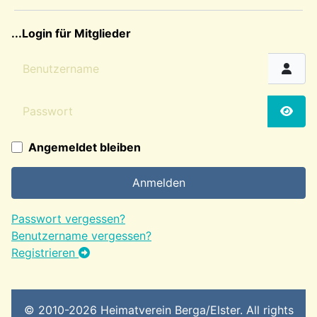
sep2
...Login für Mitglieder
Benutzername
Passwort
Passw
Angemeldet bleiben
Anmelden
Passwort vergessen?
Benutzername vergessen?
Registrieren
© 2010-2026 Heimatverein Berga/Elster. All rights