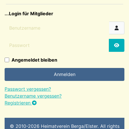
sep2
...Login für Mitglieder
Benutzername
Passwort
Passw
Angemeldet bleiben
Anmelden
Passwort vergessen?
Benutzername vergessen?
Registrieren
© 2010-2026 Heimatverein Berga/Elster. All rights