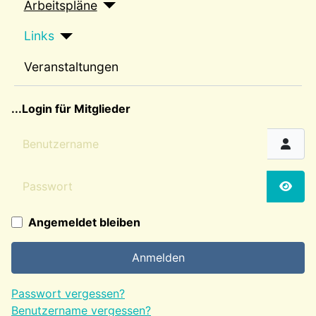
Arbeitspläne
Links
Veranstaltungen
sep2
...Login für Mitglieder
Benutzername
Passwort
Passw
Angemeldet bleiben
Anmelden
Passwort vergessen?
Benutzername vergessen?