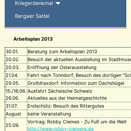
Kriegerdenkmal
Bergaer Sattel
Arbeitsplan 2013
30.01.
Beratung zum Arbeitsplan 2013
20.02.
Besuch der aktuellen Ausstellung im Stadtmu
20.03.
Eröffnung der Osterausstellung
21.04.
Fahrt nach Tonndorf; Besuch des dortigen "Sc
29.05.
Großdraxdorf: Information zum Dachshügel
15./16.06.
Ausfahrt Sächsische Schweiz
26.06.
Aktuelles aus der Heimatgeschichte
31.07.
Endschütz: Besuch des Rittergutes
August
keine Veranstaltung
Vortrag: Robby Clemes - Zu Fuß um die Welt
25.09.
http://www.robby-clemens.de