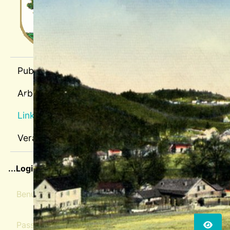
sep1
Publikationen
Arbeitspläne
Links
Veranstaltungen
sep2
...Login für Mitglieder
Benutzername
Passwort