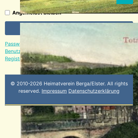
Passw
Angemeldet bleiben
Anmelden
Passwort vergessen?
Benutzername vergessen?
Registrieren
© 2010-2026 Heimatverein Berga/Elster. All rights
reserved.
Impressum
Datenschutzerklärung