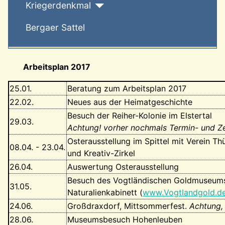
Kriegerdenkmal
Bergaer Sattel
Arbeitsplan 2017
25.01.
Beratung zum Arbeitsplan 2017
22.02.
Neues aus der Heimatgeschichte
Besuch der Reiher-Kolonie im Elstertal
29.03.
Achtung! vorher nochmals Termin- und Z
Osterausstellung im Spittel mit Verein T
08.04. - 23.04.
und Kreativ-Zirkel
26.04.
Auswertung Osterausstellung
Besuch des Vogtländischen Goldmuseum
31.05.
Naturalienkabinett (
www.Vogtlandgold.d
24.06.
Großdraxdorf, Mittsommerfest.
Achtung,
28.06.
Museumsbesuch Hohenleuben