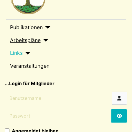
sep1
Publikationen
Arbeitspläne
Links
Veranstaltungen
sep2
...Login für Mitglieder
Benutzername
Passwort
Passw
Angemeldet bleiben