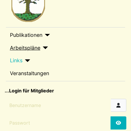
sep1
Publikationen
Arbeitspläne
Links
Veranstaltungen
sep2
...Login für Mitglieder
Benutzername
Passwort
Passw