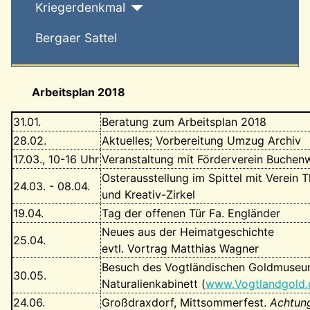
Kriegerdenkmal
Bergaer Sattel
Arbeitsplan 2018
31.01.
Beratung zum Arbeitsplan 2018
28.02.
Aktuelles; Vorbereitung Umzug Archiv
17.03., 10-16 Uhr
Veranstaltung mit Förderverein Buchen
Osterausstellung im Spittel mit Verein 
24.03. - 08.04.
und Kreativ-Zirkel
19.04.
Tag der offenen Tür Fa. Engländer
Neues aus der Heimatgeschichte
25.04.
evtl. Vortrag Matthias Wagner
Besuch des Vogtländischen Goldmuseu
30.05.
Naturalienkabinett (
www.Vogtlandgold.
24.06.
Großdraxdorf, Mittsommerfest.
Achtung