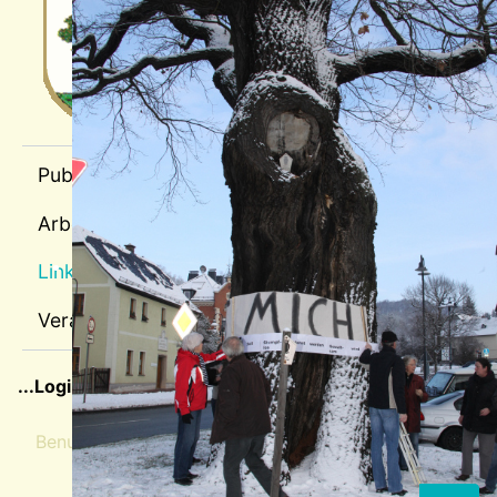
sep1
Publikationen
Arbeitspläne
Links
Veranstaltungen
sep2
...Login für Mitglieder
Benutzername
Passwort